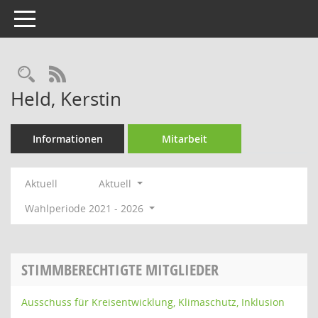
Toggle navigation
Rechercheauswahl
RSS-Feed
Held, Kerstin
Informationen
Mitarbeit
Aktuell
Aktuell
Wahlperiode 2021 - 2026
STIMMBERECHTIGTE MITGLIEDER
Ausschuss für Kreisentwicklung, Klimaschutz, Inklusion