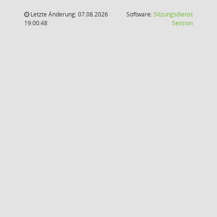
Letzte Änderung: 07.08.2026
Software:
Sitzungsdienst
(Wird in
19:00:48
Session