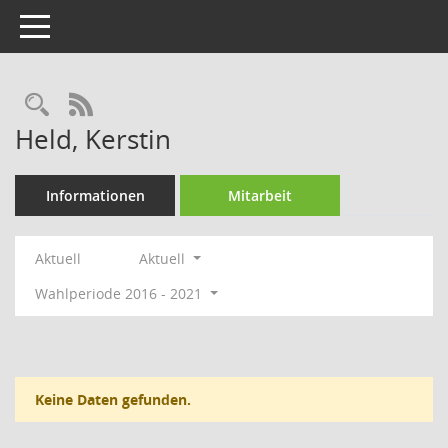
Toggle navigation
Rechercheauswahl
RSS-Feed
Held, Kerstin
Informationen
Mitarbeit
Aktuell
Aktuell
Wahlperiode 2016 - 2021
Keine Daten gefunden.