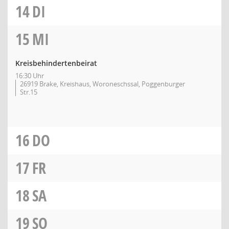
14
DI
15
MI
Kreisbehindertenbeirat
16:30 Uhr
26919 Brake, Kreishaus, Woroneschssal, Poggenburger
Str.15
16
DO
17
FR
18
SA
19
SO