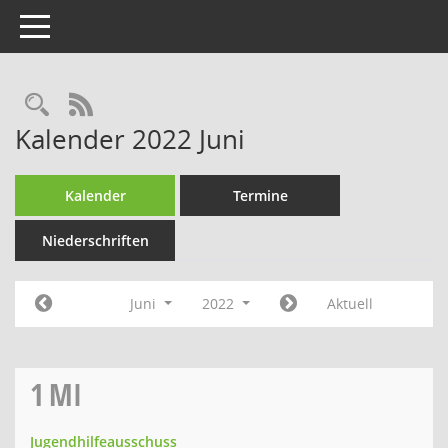
Toggle navigation
Rechercheauswahl
RSS-Feed
Kalender 2022 Juni
Kalender
Termine
Niederschriften
Juni
2022
Aktuell
1
MI
Jugendhilfeausschuss