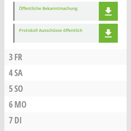
Öffentliche Bekanntmachung
Protokoll Ausschüsse öffentlich
3
FR
4
SA
5
SO
6
MO
7
DI