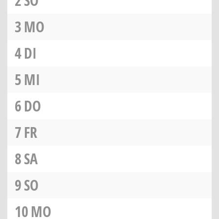
2
SO
3
MO
4
DI
5
MI
6
DO
7
FR
8
SA
9
SO
10
MO