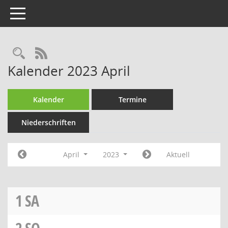
Toggle navigation
Rechercheauswahl
RSS-Feed
Kalender 2023 April
Kalender
Termine
Niederschriften
April
2023
Aktuell
1
SA