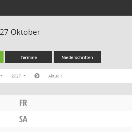
027 Oktober
Termine
Niederschriften
2027
Aktuell
FR
SA