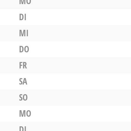
MO
DI
MI
DO
FR
SA
SO
MO
DI