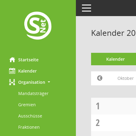
Toggle navigation
Kalender 2
Kalender
Startseite
Kalender
Oktober
Organisation
Mandatsträger
1
Gremien
Ausschüsse
2
Fraktionen