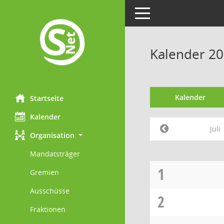
Toggle navigation
Kalender 202
Kalender
Startseite
Kalender
Juli
Organisation
Mandatsträger
1
Gremien
Ausschüsse
2
Fraktionen