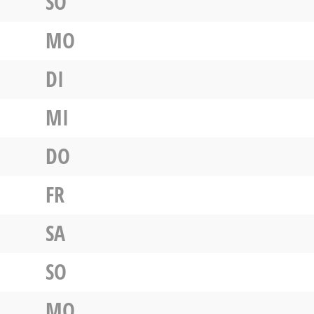
SO
MO
DI
MI
DO
FR
SA
SO
MO