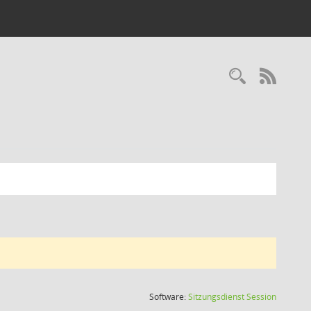
Recherc
RSS-
(Wird in
Software:
Sitzungsdienst
Session