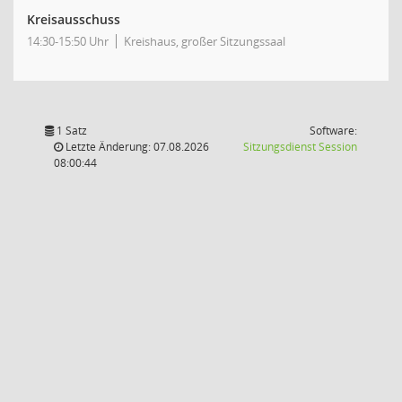
Kreisausschuss
14:30-15:50 Uhr
Kreishaus, großer Sitzungssaal
1 Satz
Software:
(Wird in
Letzte Änderung: 07.08.2026
Sitzungsdienst
Session
08:00:44