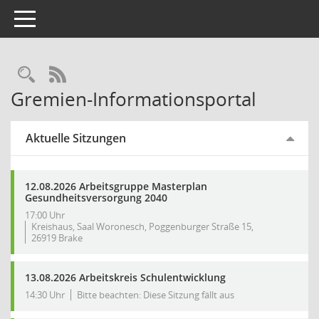
Toggle navigation
Rechercheauswahl
RSS-Feed
Gremien-Informationsportal
Aktuelle Sitzungen
12.08.2026 Arbeitsgruppe Masterplan
Gesundheitsversorgung 2040
17:00 Uhr
Kreishaus, Saal Woronesch, Poggenburger Straße 15,
26919 Brake
13.08.2026 Arbeitskreis Schulentwicklung
14:30 Uhr
Bitte beachten: Diese Sitzung fällt aus