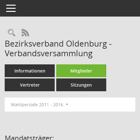
Toggle navigation
Rechercheauswahl
RSS-Feed
Bezirksverband Oldenburg -
Verbandsversammlung
Informationen
Mitglieder
Vertreter
Sitzungen
Wahlperiode 2011 - 2016
Mandatsträger: