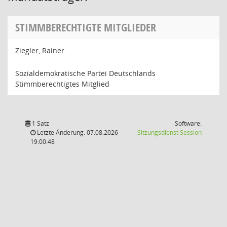
STIMMBERECHTIGTE MITGLIEDER
Ziegler, Rainer
Sozialdemokratische Partei Deutschlands
Stimmberechtigtes Mitglied
1 Satz
Software:
(Wird in
Letzte Änderung: 07.08.2026
Sitzungsdienst
Session
19:00:48