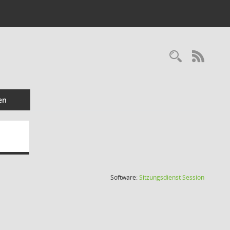
Recherc
RSS-
en
(Wird in
Software:
Sitzungsdienst
Session