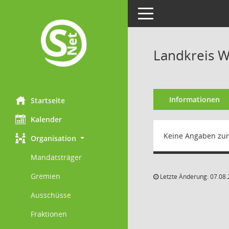
Toggle navigation
Landkreis 
Informationen
Startseite
Kalender
Keine Angaben zu
Organisation
Mandatsträger
Gremien
Letzte Änderung: 07.08.
Ausschüsse
Fraktionen