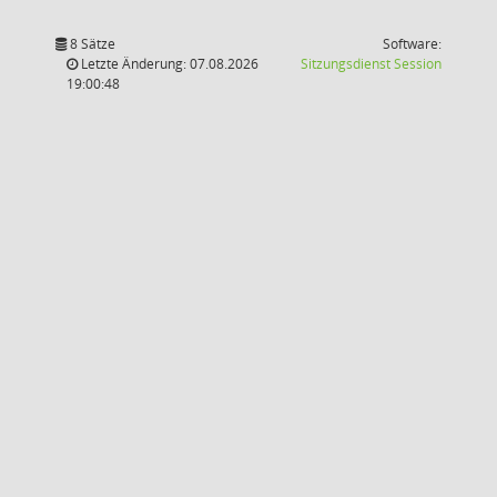
8 Sätze
Software:
(Wird in
Letzte Änderung: 07.08.2026
Sitzungsdienst
Session
19:00:48