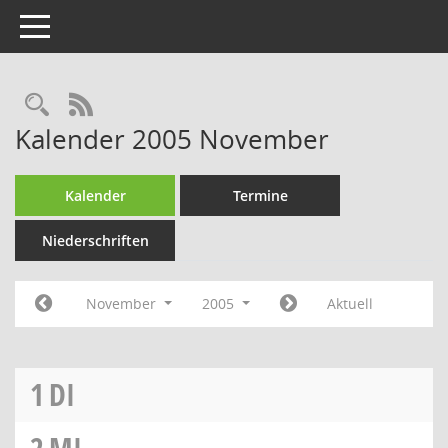
Toggle navigation
Rechercheauswahl
RSS-Feed
Kalender 2005 November
Kalender
Termine
Niederschriften
November
2005
Aktuell
1
DI