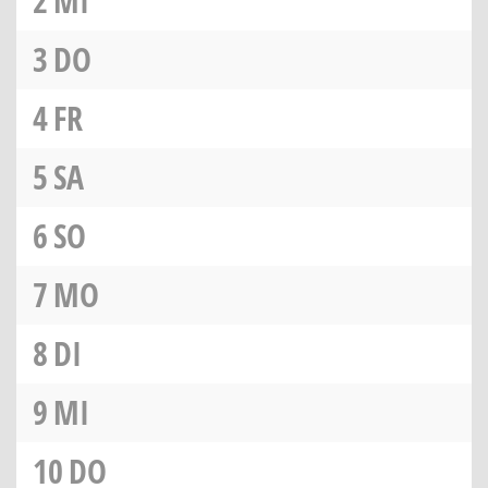
2
MI
3
DO
4
FR
5
SA
6
SO
7
MO
8
DI
9
MI
10
DO