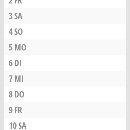
2
FR
3
SA
4
SO
5
MO
6
DI
7
MI
8
DO
9
FR
10
SA