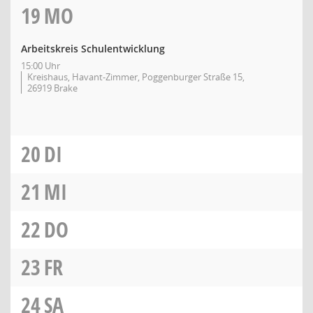
19
MO
Arbeitskreis Schulentwicklung
15:00 Uhr
Kreishaus, Havant-Zimmer, Poggenburger Straße 15,
26919 Brake
20
DI
21
MI
22
DO
23
FR
24
SA