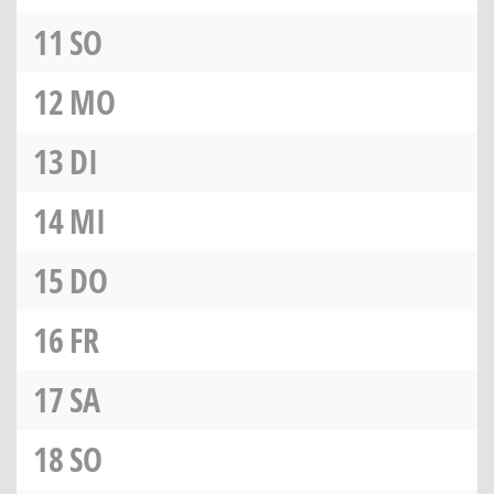
11
SO
12
MO
13
DI
14
MI
15
DO
16
FR
17
SA
18
SO