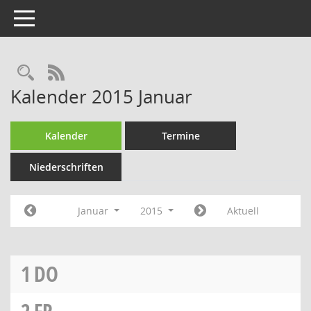
Toggle navigation
Rechercheauswahl
RSS-Feed
Kalender 2015 Januar
Kalender
Termine
Niederschriften
Januar
2015
Aktuell
1
DO