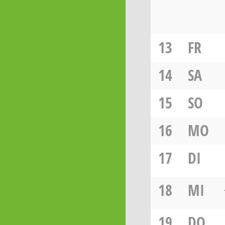
13
FR
14
SA
15
SO
16
MO
17
DI
18
MI
19
DO