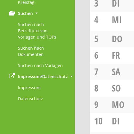
3
DI
Kreistag
Suchen
4
MI
Suchen nach
Betrefftext von
5
DO
Vorlagen und TOPs
Suchen nach
6
FR
Dokumenten
Suchen nach Vorlagen
7
SA
Impressum/Datenschutz
8
SO
Impressum
Datenschutz
9
MO
10
DI