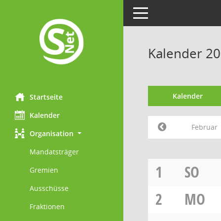
Toggle navigation
Kalender 20
Kalender
Startseite
Kalender
Februar
Organisation
Mandatsträger
1
SO
Gremien
Ausschüsse
2
MO
Fraktionen