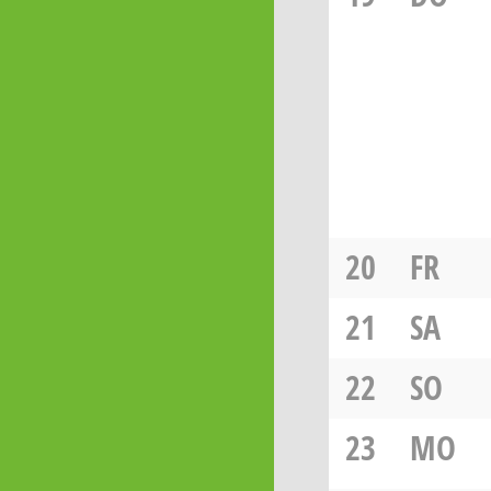
20
FR
21
SA
22
SO
23
MO