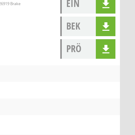
EIN
 26919 Brake
BEK
PRÖ