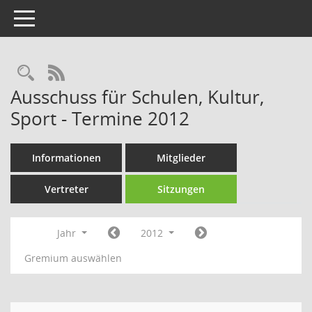
Toggle navigation
Rechercheauswahl
RSS-Feed
Ausschuss für Schulen, Kultur,
Sport - Termine 2012
Informationen
Mitglieder
Vertreter
Sitzungen
Jahr
2012
Gremium auswählen