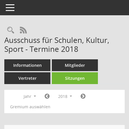
Toggle navigation
Rechercheauswahl
RSS-Feed
Ausschuss für Schulen, Kultur,
Sport - Termine 2018
Informationen
Mitglieder
Vertreter
Sitzungen
Jahr
2018
Gremium auswählen