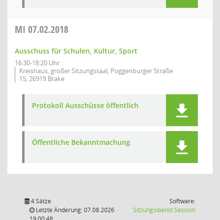
MI
07.02.2018
Ausschuss für Schulen, Kultur, Sport
16:30-18:20 Uhr
Kreishaus, großer Sitzungssaal, Poggenburger Straße
15, 26919 Brake
Protokoll Ausschüsse öffentlich
Öffentliche Bekanntmachung
4 Sätze
Software:
(Wird in
Letzte Änderung: 07.08.2026
Sitzungsdienst
Session
19:00:48