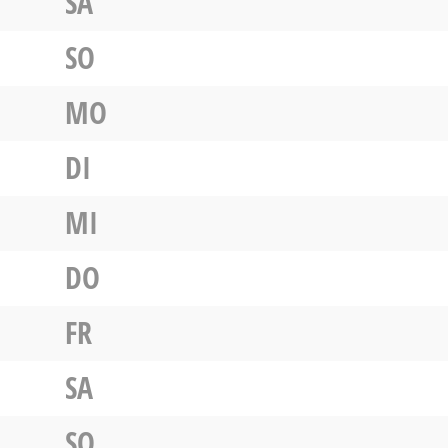
SA
SO
MO
DI
MI
DO
FR
SA
SO