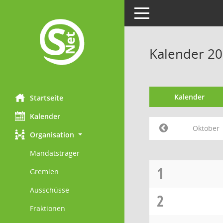
Toggle navigation
Kalender 2
Kalender
Startseite
Kalender
Oktober
Organisation
Mandatsträger
1
Gremien
Ausschüsse
2
Fraktionen