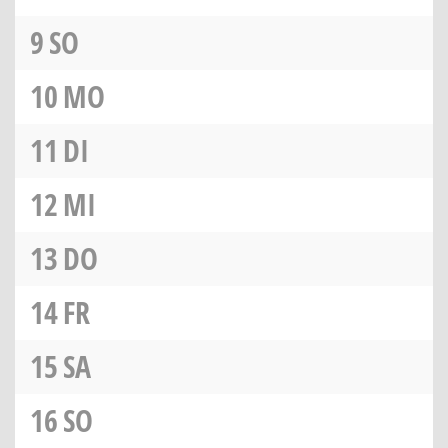
9
SO
10
MO
11
DI
12
MI
13
DO
14
FR
15
SA
16
SO