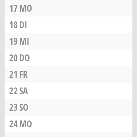
17
MO
18
DI
19
MI
20
DO
21
FR
22
SA
23
SO
24
MO