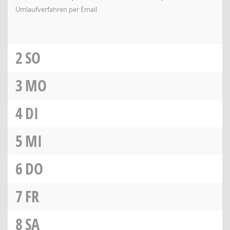
Umlaufverfahren per Email
2
SO
3
MO
4
DI
5
MI
6
DO
7
FR
8
SA